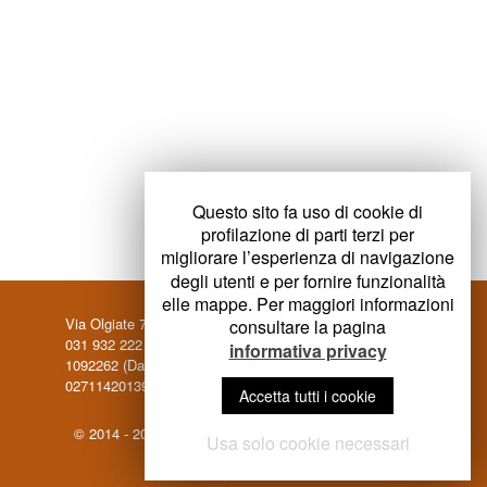
Questo sito fa uso di cookie di
profilazione di parti terzi per
migliorare l’esperienza di navigazione
degli utenti e per fornire funzionalità
elle mappe. Per maggiori informazioni
Via Olgiate 74, 22075 Lurate Caccivio (CO) - Tel./Fax
consultare la pagina
031 932 222 - Cell. 339 1420793 (Antonio) - Cell. 347
informativa privacy
1092262 (Davide) - info@argensnc.it - P.IVA
02711420139
Accetta tutti i cookie
© 2014 - 2023 Argen - All rights reserved |
Informativa
Usa solo cookie necessari
privacy
| Powered by Nuovaera