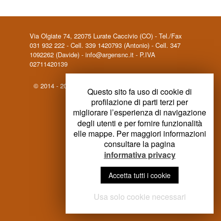
Via Olgiate 74, 22075 Lurate Caccivio (CO) - Tel./Fax
031 932 222 - Cell. 339 1420793 (Antonio) - Cell. 347
1092262 (Davide) - info@argensnc.it - P.IVA
02711420139
© 2014 - 2023 Argen - All rights reserved |
Informativa
Questo sito fa uso di cookie di
privacy
| Powered by Nuovaera
profilazione di parti terzi per
migliorare l’esperienza di navigazione
degli utenti e per fornire funzionalità
elle mappe. Per maggiori informazioni
consultare la pagina
informativa privacy
Accetta tutti i cookie
Usa solo cookie necessari